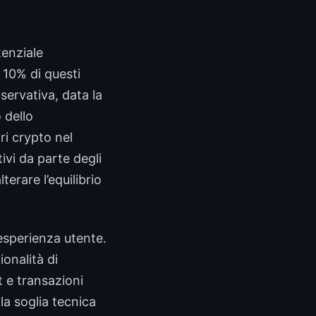
tenziale
 10% di questi
servativa, data la
 dello
i crypto nel
ivi da parte degli
erare l’equilibrio
’esperienza utente.
onalità di
t e transazioni
a soglia tecnica