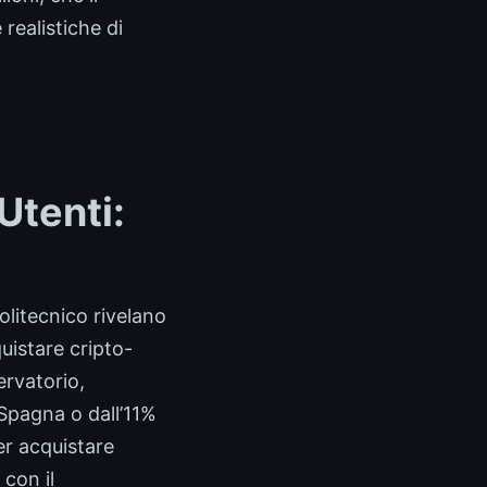
realistiche di
Utenti:
Politecnico rivelano
uistare cripto-
ervatorio,
 Spagna o dall’11%
ler acquistare
con il