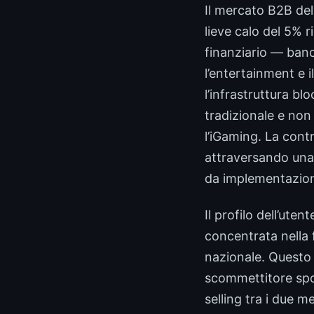
Il mercato B2B dell
lieve calo del 5% 
finanziario — banch
l’entertainment e 
l’infrastruttura bl
tradizionale e non
l’iGaming. La cont
attraversando una 
da implementazion
Il profilo dell’ute
concentrata nella f
nazionale. Questo 
scommettitore spor
selling tra i due m