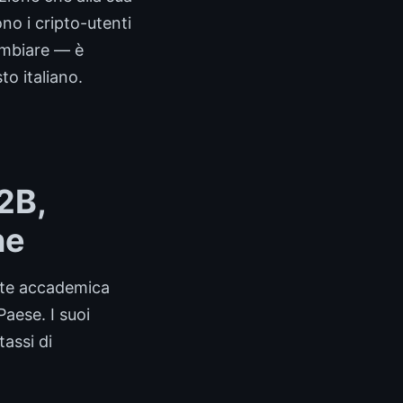
no i cripto-utenti
cambiare — è
to italiano.
2B,
ne
onte accademica
Paese. I suoi
tassi di