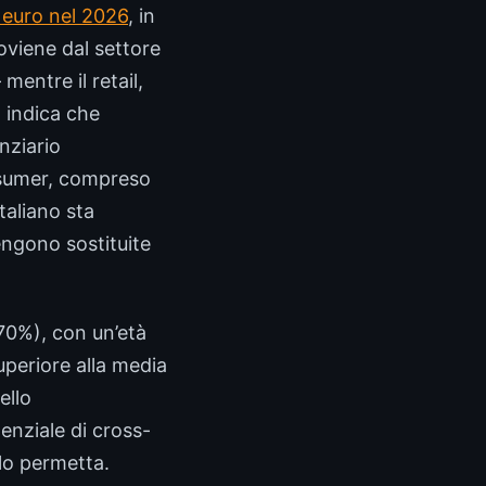
i euro nel 2026
, in
oviene dal settore
mentre il retail,
 indica che
nziario
onsumer, compreso
taliano sta
engono sostituite
 70%), con un’età
uperiore alla media
ello
enziale di cross-
 lo permetta.