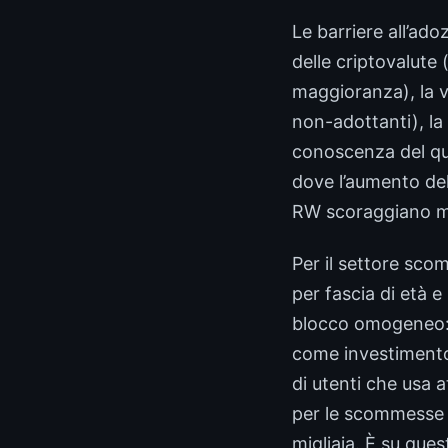
Le barriere all’ado
delle criptovalute 
maggioranza), la v
non-adottanti), la
conoscenza del quad
dove l’aumento del
RW scoraggiano mol
Per il settore scom
per fascia di età e
blocco omogeneo: 
come investimento 
di utenti che usa 
per le scommesse —
migliaia. È su ques