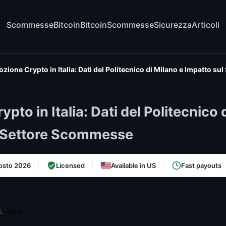
Scommesse
Bitcoin
Bitcoin
Scommesse
Sicurezza
Articoli
zione Crypto in Italia: Dati del Politecnico di Milano e Impatto s
pto in Italia: Dati del Politecnico 
l Settore Scommesse
osto 2026
Licensed
Available in US
Fast payouts
d.
Retry