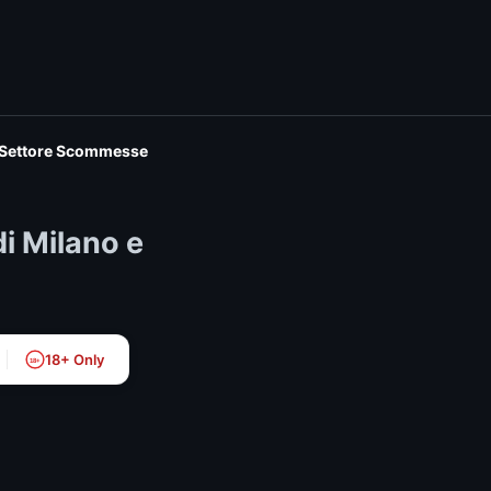
ul Settore Scommesse
di Milano e
18+ Only
18+