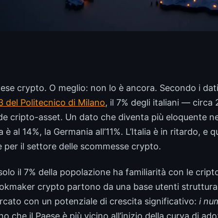
aese crypto. O meglio: non lo è ancora. Secondo i dati 
del Politecnico di Milano
, il 7% degli italiani — circa 
e cripto-asset. Un dato che diventa più eloquente n
è al 14%, la Germania all’11%. L’Italia è in ritardo, e 
te per il settore delle scommesse crypto.
lo il 7% della popolazione ha familiarità con le cript
okmaker crypto partono da una base utenti struttural
ato con un potenziale di crescita significativo:
i num
 che il Paese è più vicino all’inizio della curva di ad