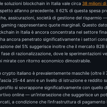
e soluzioni blockchain in Italia vale circa
38 milioni d
rispetto all’anno precedente. Il 62% di questa spesa pr
e, assicurazioni, società di gestione del risparmio — 
il gaming rappresentano quote marginali. Questo dato
ockchain in Italia è ancora concentrata nel settore fina
 ha ancora penetrato significativamente i settori c
razione del 5% suggerisce inoltre che il mercato B2B i
fase di razionalizzazione, dove le sperimentazioni v
i mirate con ritorno economico dimostrabile.
nte crypto italiano è prevalentemente maschile (oltre il
ascia 25-44 anni e un livello di istruzione e reddito s
profilo si sovrappone significativamente con quello d
tivo online — un’intersezione che suggerisce un pot
ercati, a condizione che l’infrastruttura di pagamento