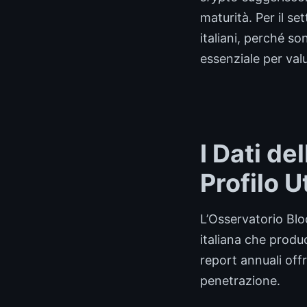
maturità. Per il s
italiani, perché s
essenziale per valu
I Dati de
Profilo U
L’Osservatorio Blo
italiana che produc
report annuali offr
penetrazione.