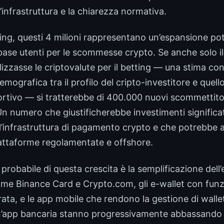
’infrastruttura e la chiarezza normativa.
ming, questi 4 milioni rappresentano un’espansione po
a base utenti per le scommesse crypto. Se anche solo il
lizzasse le criptovalute per il betting — una stima con
ografica tra il profilo del cripto-investitore e quello
rtivo — si tratterebbe di 400.000 nuovi scommettitor
Un numero che giustificherebbe investimenti significat
’infrastruttura di pagamento crypto e che potrebbe alt
iattaforme regolamentate e offshore.
ù probabile di questa crescita è la semplificazione dell
me Binance Card e Crypto.com, gli e-wallet con funzi
ata, e le app mobile che rendono la gestione di walle
un’app bancaria stanno progressivamente abbassando l