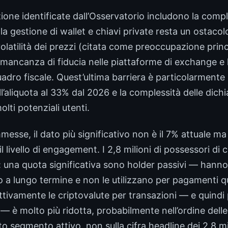
zione identificate dall’Osservatorio includono la comp
(la gestione di wallet e chiavi private resta un ostacol
olatilità dei prezzi (citata come preoccupazione prin
 mancanza di fiducia nelle piattaforme di exchange e 
ro fiscale. Quest’ultima barriera è particolarmente ri
l’aliquota al 33% dal 2026 e la complessità delle dich
ti potenziali utenti.
messe, il dato più significativo non è il 7% attuale ma
 il livello di engagement. I 2,8 milioni di possessori d
una quota significativa sono holder passivi — hanno
a lungo termine e non le utilizzano per pagamenti qu
attivamente le criptovalute per transazioni — e quind
 è molto più ridotta, probabilmente nell’ordine delle
to segmento attivo, non sulla cifra headline dei 2,8 mil