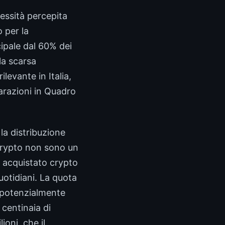
lessità percepita
o per la
cipale dal 60% dei
la scarsa
levante in Italia,
iarazioni in Quadro
 la distribuzione
i crypto non sono un
 acquistato crypto
otidiani. La quota
i potenzialmente
 centinaia di
ioni, che il