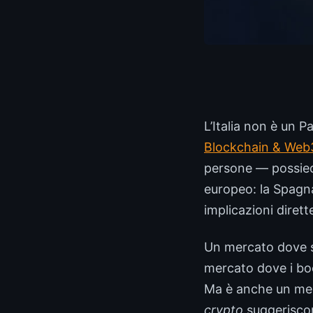
L’Italia non è un P
Blockchain & Web3 
persone — possied
europeo: la Spagna 
implicazioni diret
Un mercato dove so
mercato dove i bo
Ma è anche un merc
crypto
suggeriscono