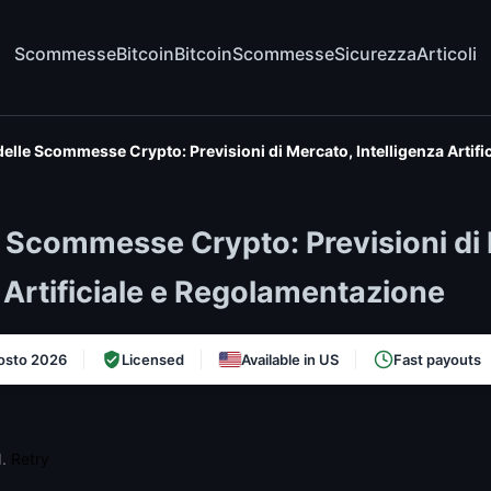
Scommesse
Bitcoin
Bitcoin
Scommesse
Sicurezza
Articoli
delle Scommesse Crypto: Previsioni di Mercato, Intelligenza Artif
e Scommesse Crypto: Previsioni di
a Artificiale e Regolamentazione
osto 2026
Licensed
Available in US
Fast payouts
d.
Retry