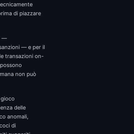
 tecnicamente
prima di piazzare
o —
sanzioni — e per il
le transazioni on-
g possono
i umana non può
l gioco
enza delle
oco anomali,
coci di