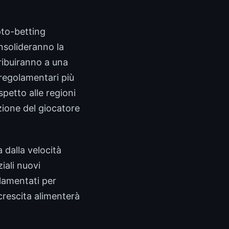
ypto-betting
nsolideranno la
ribuiranno a una
 regolamentari più
spetto alle regioni
ione del giocatore
a dalla velocità
ziali nuovi
olamentati per
 crescita alimenterà