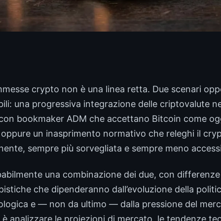
ommesse crypto non è una linea retta. Due scenari opp
ili: una progressiva integrazione delle criptovalute n
con bookmaker ADM che accettano Bitcoin come ogg
 oppure un inasprimento normativo che releghi il cry
nente, sempre più sorvegliata e sempre meno accessi
babilmente una combinazione dei due, con differenze s
mpistiche che dipenderanno dall’evoluzione della politi
ologica e — non da ultimo — dalla pressione del merc
è analizzare le proiezioni di mercato, le tendenze te