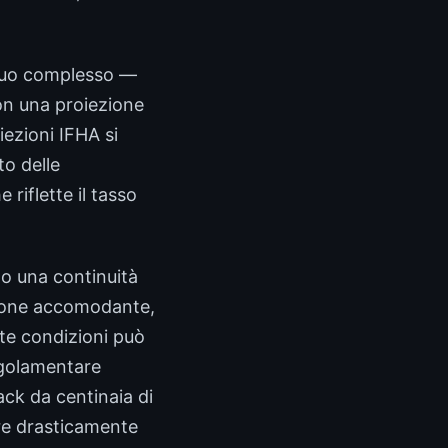
 suo complesso —
con una proiezione
oiezioni IFHA si
to delle
riflette il tasso
no una continuità
zione accomodante,
ste condizioni può
egolamentare
ack da centinaia di
re drasticamente