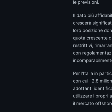
le previsioni.
Il dato più affidab
crescerà significa
loro posizione dom
quota crescente del
restrittivi, rimarr
con regolamentazi
incomparabilmente
Per l’Italia in par
con cui i 2,8 milio
adottanti identifi
utilizzare i propri
il mercato offshore