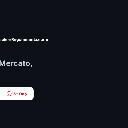
iciale e Regolamentazione
 Mercato,
18+ Only
18+