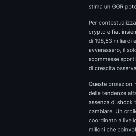
stima un GGR potenz
Per contestualizz
crypto e fiat insi
di 198,53 miliardi
avverassero, il so
scommesse sportive
di crescita osserva
Queste proiezioni 
delle tendenze at
assenza di shock t
cambiare. Un crol
coordinato a livel
milioni che coinv