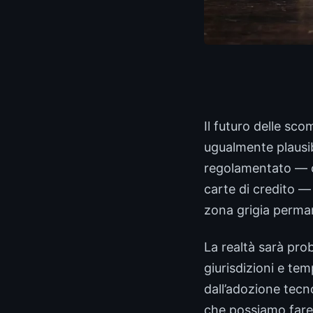
Il futuro delle sc
ugualmente plausib
regolamentato — 
carte di credito —
zona grigia perma
La realtà sarà pro
giurisdizioni e te
dall’adozione tecn
che possiamo fare 