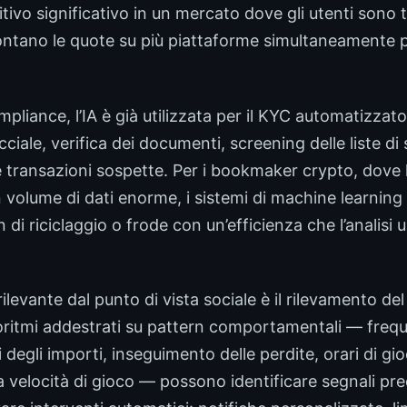
ivo significativo in un mercato dove gli utenti sono
rontano le quote su più piattaforme simultaneamente 
mpliance, l’IA è già utilizzata per il KYC automatizzat
iale, verifica dei documenti, screening delle liste di 
 transazioni sospette. Per i bookmaker crypto, dove 
 volume di dati enorme, i sistemi di machine learnin
n di riciclaggio o frode con un’efficienza che l’analis
rilevante dal punto di vista sociale è il rilevamento de
oritmi addestrati su pattern comportamentali — frequ
i degli importi, inseguimento delle perdite, orari di gi
a velocità di gioco — possono identificare segnali pre