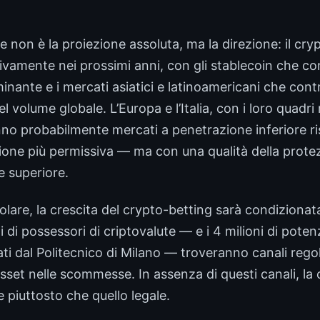
ile non è la proiezione assoluta, ma la direzione: il cr
tivamente nei prossimi anni, con gli stablecoin che co
inante e i mercati asiatici e latinoamericani che cont
 volume globale. L’Europa e l’Italia, con i loro quadri
anno probabilmente mercati a penetrazione inferiore ri
one più permissiva — ma con una qualità della protez
 superiore.
ticolare, la crescita del crypto-betting sarà condizionat
ni di possessori di criptovalute — e i 4 milioni di poten
cati dal Politecnico di Milano — troveranno canali reg
 asset nelle scommesse. In assenza di questi canali, la
 piuttosto che quello legale.