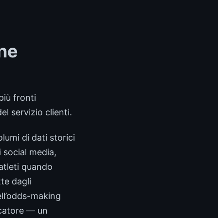
one
più fronti
 servizio clienti.
umi di dati storici
 social media,
atleti quando
te dagli
ell’odds-making
ocatore — un