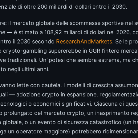
iale di oltre 200 miliardi di dollari entro il 2030.
are: il mercato globale delle scommesse sportive nel
eme — è stimato a 108,92 miliardi di dollari nel 2026, 
 entro il 2030 secondo
ResearchAndMarkets
. Se le pr
lo crypto-gambling supererebbe in GGR l’intero merca
 tradizionali. Un’ipotesi che sembra estrema, ma che 
to negli ultimi anni.
vanno lette con cautela. I modelli di crescita assumo
tuali — adozione crypto in espansione, regolamenta
ecnologici o economici significativi. Ciascuna di que
lo prolungato del mercato crypto, un inasprimento r
lo globale, o un evento di sicurezza catastrofico (un h
olga un operatore maggiore) potrebbero ridimensiona