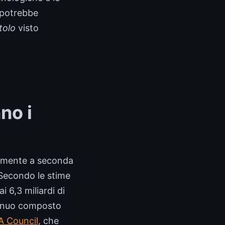
 potrebbe
tolo
visto
no i
volmente a seconda
 Secondo le stime
 6,3 miliardi di
 annuo composto
A Council
, che