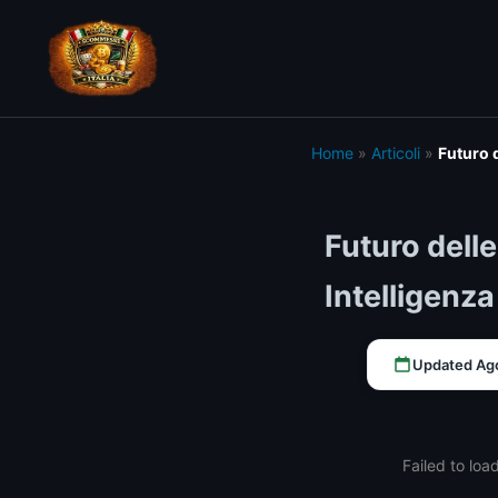
Home
»
Articoli
»
Futuro 
Futuro dell
Intelligenz
Updated Ag
Failed to loa