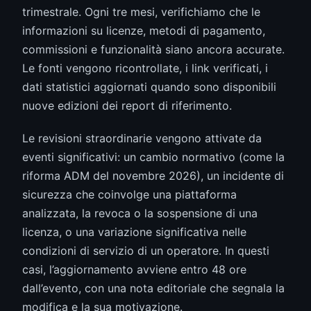
trimestrale. Ogni tre mesi, verifichiamo che le
informazioni su licenze, metodi di pagamento,
commissioni e funzionalità siano ancora accurate.
Le fonti vengono ricontrollate, i link verificati, i
dati statistici aggiornati quando sono disponibili
nuove edizioni dei report di riferimento.
Le revisioni straordinarie vengono attivate da
eventi significativi: un cambio normativo (come la
riforma ADM del novembre 2026), un incidente di
sicurezza che coinvolge una piattaforma
analizzata, la revoca o la sospensione di una
licenza, o una variazione significativa nelle
condizioni di servizio di un operatore. In questi
casi, l’aggiornamento avviene entro 48 ore
dall’evento, con una nota editoriale che segnala la
modifica e la sua motivazione.