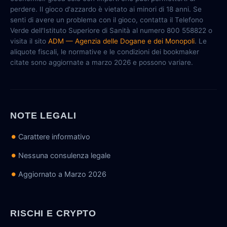
perdere. Il gioco d'azzardo è vietato ai minori di 18 anni. Se
senti di avere un problema con il gioco, contatta il Telefono
Verde dell'Istituto Superiore di Sanità al numero 800 558822 o
visita il sito
ADM — Agenzia delle Dogane e dei Monopoli
. Le
aliquote fiscali, le normative e le condizioni dei bookmaker
citate sono aggiornate a marzo 2026 e possono variare.
NOTE LEGALI
Carattere informativo
Nessuna consulenza legale
Aggiornato a Marzo 2026
RISCHI E CRYPTO