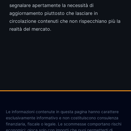
segnalare apertamente la necessità di
aggiornamento piuttosto che lasciare in
circolazione contenuti che non rispecchiano più la
realtà del mercato.
Le informazioni contenute in questa pagina hanno carattere
esclusivamente informativo e non costituiscono consulenza
finanziaria, fiscale o legale. Le scommesse comportano rischi
economici: gioca solo con importi che puoi permetterti di