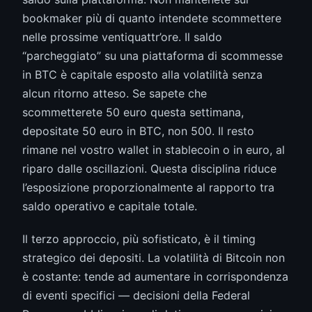
bookmaker più di quanto intendete scommettere
nelle prossime ventiquattr’ore. Il saldo
“parcheggiato” su una piattaforma di scommesse
in BTC è capitale esposto alla volatilità senza
alcun ritorno atteso. Se sapete che
scommetterete 50 euro questa settimana,
depositate 50 euro in BTC, non 500. Il resto
rimane nel vostro wallet in stablecoin o in euro, al
riparo dalle oscillazioni. Questa disciplina riduce
l’esposizione proporzionalmente al rapporto tra
saldo operativo e capitale totale.
Il terzo approccio, più sofisticato, è il timing
strategico dei depositi. La volatilità di Bitcoin non
è costante: tende ad aumentare in corrispondenza
di eventi specifici — decisioni della Federal