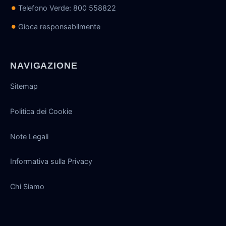
Telefono Verde: 800 558822
Gioca responsabilmente
NAVIGAZIONE
Sitemap
Politica dei Cookie
Note Legali
Informativa sulla Privacy
Chi Siamo