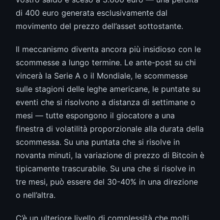
di 400 euro generata esclusivamente dal
movimento del prezzo dell’asset sottostante.
Il meccanismo diventa ancora più insidioso con le
scommesse a lungo termine. Le ante-post su chi
vincerà la Serie A o il Mondiale, le scommesse
sulle stagioni delle leghe americane, le puntate su
eventi che si risolvono a distanza di settimane o
mesi — tutte espongono il giocatore a una
finestra di volatilità proporzionale alla durata della
scommessa. Su una puntata che si risolve in
novanta minuti, la variazione di prezzo di Bitcoin è
tipicamente trascurabile. Su una che si risolve in
tre mesi, può essere del 30-40% in una direzione
o nell’altra.
C’è un ulteriore livello di complessità che molti