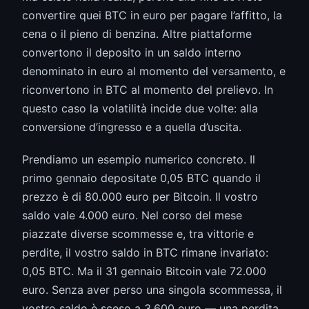
convertire quei BTC in euro per pagare l’affitto, la
cena o il pieno di benzina. Altre piattaforme
convertono il deposito in un saldo interno
denominato in euro al momento del versamento, e
riconvertono in BTC al momento del prelievo. In
questo caso la volatilità incide due volte: alla
conversione d’ingresso e a quella d’uscita.
Prendiamo un esempio numerico concreto. Il
primo gennaio depositate 0,05 BTC quando il
prezzo è di 80.000 euro per Bitcoin. Il vostro
saldo vale 4.000 euro. Nel corso del mese
piazzate diverse scommesse e, tra vittorie e
perdite, il vostro saldo in BTC rimane invariato:
0,05 BTC. Ma il 31 gennaio Bitcoin vale 72.000
euro. Senza aver perso una singola scommessa, il
vostro saldo è sceso a 3.600 euro — una perdita