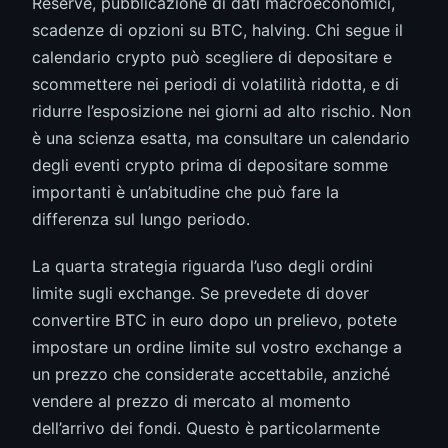
Reserve, pubblicazione di dati macroeconomici,
scadenze di opzioni su BTC, halving. Chi segue il
calendario crypto può scegliere di depositare e
scommettere nei periodi di volatilità ridotta, e di
ridurre l’esposizione nei giorni ad alto rischio. Non
è una scienza esatta, ma consultare un calendario
degli eventi crypto prima di depositare somme
importanti è un’abitudine che può fare la
differenza sul lungo periodo.
La quarta strategia riguarda l’uso degli ordini
limite sugli exchange. Se prevedete di dover
convertire BTC in euro dopo un prelievo, potete
impostare un ordine limite sul vostro exchange a
un prezzo che considerate accettabile, anziché
vendere al prezzo di mercato al momento
dell’arrivo dei fondi. Questo è particolarmente