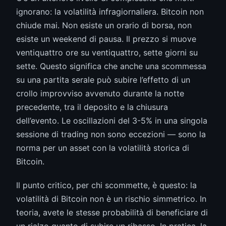
ignorano: la volatilità infragiornaliera. Bitcoin non
chiude mai. Non esiste un orario di borsa, non
esiste un weekend di pausa. Il prezzo si muove
ventiquattro ore su ventiquattro, sette giorni su
sette. Questo significa che anche una scommessa
su una partita serale può subire l’effetto di un
crollo improvviso avvenuto durante la notte
precedente, tra il deposito e la chiusura
dell’evento. Le oscillazioni del 3-5% in una singola
sessione di trading non sono eccezioni — sono la
norma per un asset con la volatilità storica di
Bitcoin.
Il punto critico, per chi scommette, è questo: la
volatilità di Bitcoin non è un rischio simmetrico. In
teoria, avete le stesse probabilità di beneficiare di
un rialzo quanto di subire un ribasso. In pratica, la