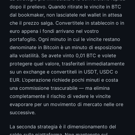
dopo il prelievo. Quando ritirate le vincite in BTC
dal bookmaker, non lasciatele nel wallet in attesa
che il prezzo salga. Convertitele in stablecoin o in
euro appena i fondi arrivano nel vostro
portafoglio. Ogni minuto in cui le vincite restano
denominate in Bitcoin è un minuto di esposizione
alla volatilità. Se avete vinto 0,01 BTC e volete
protegere quel valore, trasferiteli immediatamente
su un exchange e convertiteli in USDT, USDC o
EUR. L’operazione richiede pochi minuti e costa
una commissione trascurabile — ma elimina
completamente il rischio di vedere le vincite
evaporare per un movimento di mercato nelle ore
successive.
La seconda strategia è il dimensionamento del
saldo sulla piattaforma. Non mantenete sul