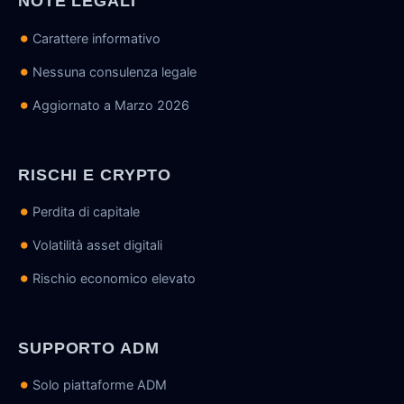
NOTE LEGALI
Carattere informativo
Nessuna consulenza legale
Aggiornato a Marzo 2026
RISCHI E CRYPTO
Perdita di capitale
Volatilità asset digitali
Rischio economico elevato
SUPPORTO ADM
Solo piattaforme ADM