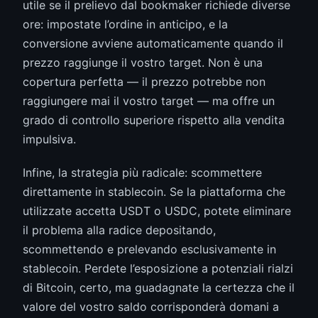
utile se il prelievo dal bookmaker richiede diverse
ore: impostate l’ordine in anticipo, e la
conversione avviene automaticamente quando il
prezzo raggiunge il vostro target. Non è una
copertura perfetta — il prezzo potrebbe non
raggiungere mai il vostro target — ma offre un
grado di controllo superiore rispetto alla vendita
impulsiva.
Infine, la strategia più radicale: scommettere
direttamente in stablecoin. Se la piattaforma che
utilizzate accetta USDT o USDC, potete eliminare
il problema alla radice depositando,
scommettendo e prelevando esclusivamente in
stablecoin. Perdete l’esposizione a potenziali rialzi
di Bitcoin, certo, ma guadagnate la certezza che il
valore del vostro saldo corrisponderà domani a