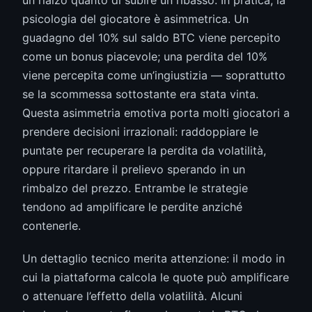
psicologia del giocatore è asimmetrica. Un
guadagno del 10% sul saldo BTC viene percepito
come un bonus piacevole; una perdita del 10%
viene percepita come un’ingiustizia — soprattutto
se la scommessa sottostante era stata vinta.
Questa asimmetria emotiva porta molti giocatori a
prendere decisioni irrazionali: raddoppiare le
puntate per recuperare la perdita da volatilità,
oppure ritardare il prelievo sperando in un
rimbalzo del prezzo. Entrambe le strategie
tendono ad amplificare le perdite anziché
contenerle.
Un dettaglio tecnico merita attenzione: il modo in
cui la piattaforma calcola le quote può amplificare
o attenuare l’effetto della volatilità. Alcuni